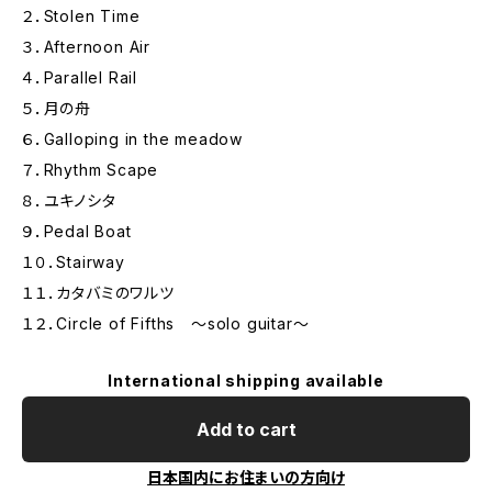
２．Stolen Time
３．Afternoon Air
４．Parallel Rail
５．月の舟
６．Galloping in the meadow
７．Rhythm Scape
８．ユキノシタ
９．Pedal Boat
１０．Stairway
１１．カタバミのワルツ
１２．Circle of Fifths ～solo guitar～
International shipping available
Add to cart
日本国内にお住まいの方向け