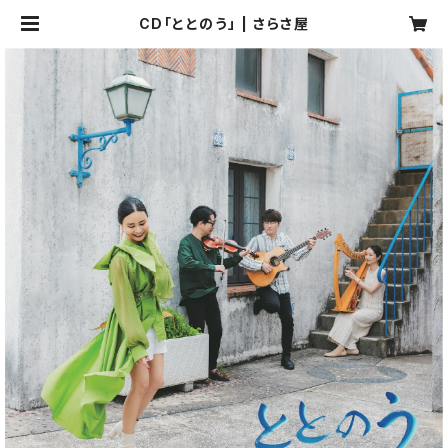
CD「ととのう」 | さらさ屋