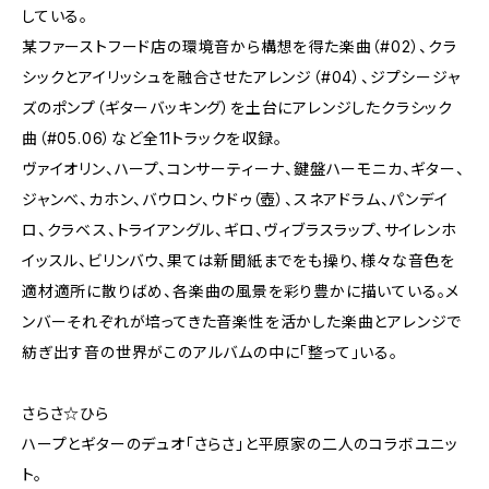
している。
某ファーストフード店の環境音から構想を得た楽曲（#02）、クラ
シックとアイリッシュを融合させたアレンジ（#04）、ジプシージャ
ズのポンプ（ギターバッキング）を土台にアレンジしたクラシック
曲（#05.06）など全11トラックを収録。
ヴァイオリン、ハープ、コンサーティーナ、鍵盤ハーモニカ、ギター、
ジャンべ、カホン、バウロン、ウドゥ（壺）、スネアドラム、パンデイ
ロ、クラベス、トライアングル、ギロ、ヴィブラスラップ、サイレンホ
イッスル、ビリンバウ、果ては新聞紙までをも操り、様々な音色を
適材適所に散りばめ、各楽曲の風景を彩り豊かに描いている。メ
ンバーそれぞれが培ってきた音楽性を活かした楽曲とアレンジで
紡ぎ出す音の世界がこのアルバムの中に「整って」いる。
さらさ☆ひら
ハープとギターのデュオ「さらさ」と平原家の二人のコラボユニッ
ト。